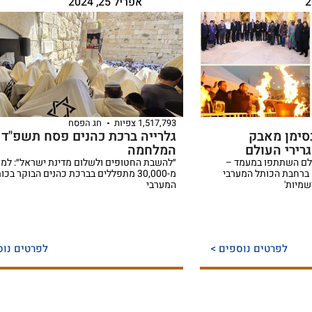
אפריל 25, 2024
1,517,793 צפיות
חג הפסח
סימן מאבק
גלרייה ברכת כהנים פסח תשפ"ד 
רירי העולם
המלחמה
ולם השתתפו במעמד –
״להשבת החטופים ולשלום מדינת ישראל״: למ
 ברחבת הכותל המערבי
מ-30,000 מתפללים בברכת כהנים הבוקר בכו
שמיות'
המערבי
לפרטים נוספים >
לפרטים נוס