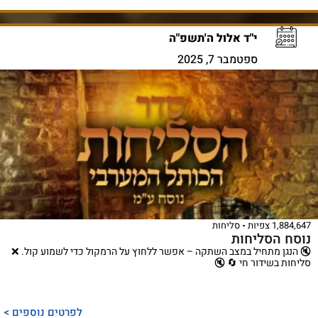
י"ד אלול ה'תשפ"ה
ספטמבר 7, 2025
1,884,647 צפיות
סליחות
נוסח הסליחות
🔇 הנגן מתחיל במצב השתקה – אפשר ללחוץ על הרמקול כדי לשמוע קול. ❌
סליחות בשידור חי 🔄 🔇
לפרטים נוספים >