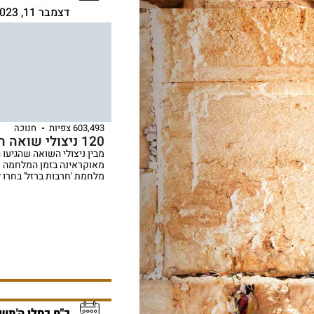
דצמבר 11, 2023
603,493 צפיות
חנוכה
120 ניצולי שואה הדליקו נר חמישי
מבין ניצולי השואה שהגיעו 
מאוקראינה בזמן המלחמה ו
מלחמת 'חרבות ברזל' בחרו ל
כ"ח כסלו ה'תש