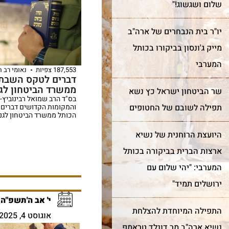
שלום ושגשוג!"
יו"ר בית הנבחרים של ארה"ב
מייק ג'ונסון בביקורו בכותל
המערבי
187,553 צפיות
נאומי רב 
דברים לטקס השבת 
ממשרד הביטחון לגנ
שר הביטחון ישראל כץ נשא
בס"ד הרב שמואל רבינוביץ-
תפילה לשובם של החטופים
והמקומות הקדושים דברים 
הכותל ממשרד הביטחון לגניז
היועצת הרוחנית של נשיא
ארצות הברית בביקורה בכותל
המערבי: "יהי שלום עם
ירושלים תמיד"
י' אב ה'תשפ"ה
התפילה המיוחדת להצלחת
אוגוסט 4, 2025
נשיא ארה"ב מר דונלד טראמפ