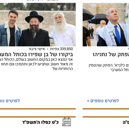
339,850 צפיות
אישי ציבור
פתק של נתניהו
ביקורו של בן שפירו בכותל המער
אני נמצא כאן במקום החשוב בעולם, הכותל המ
זה מאוד חשוב שתגיעו לכאן ותתמכו וגם תחוו 
 כלביא': הפתק שהטמין
הרוחניות של
תל המערבי
לפרטים נוספים >
לפרטים נוס
"ה
כ"ט כסלו ה'תשפ"ד