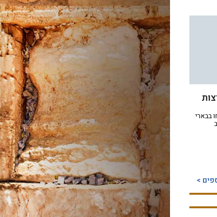
צות
 בבארי
פים >