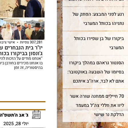
רגע לפני המבצע: הפתק של
נתניהו בכותל המערבי
ביקורו של בן שפירו בכותל
307,281 צפיות
אישי ציבור
יו"ר בית הנבחרים ש
המערבי
ג'ונסון בביקורו בכו
"אנחנו מודים על הזכות להי
הסנטור גראהם במהלך ביקורו
בו אנחנו מכירים בחורבן ב
בהיסטוריה, זה זמן
בסיומו של השבעה באוקטובר:
אתם לא לבד, ארה"ב איתכם
70 חיילים ממחנה שורה אשר
ליוו את חללי צה"ל במעמד
הדלקת נר שישי
ג' אב ה'תשפ"ה
יולי 28, 2025