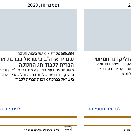
דצמבר 10, 2023
586,384 צפיות
אישי ציבור
,
חנוכה
שגריר ארה"ב בישראל בברכת אר
הברית לכבוד חג החנוכה
הערב, ניצולים שחולצו
עלו ארצה וכעת בצל
משפחותיהם של שלושה מתנדבי מד"א שנרצחו
הגיע
הדליקו נר רביעי של חנוכה בכותל שגריר ארה"ב
בישראל בברכת ארצות הברית לכבוד
לפרטים נוספים >
לפרטים נוס
פ"ג
כ"ז כסלו ה'תשפ"ג