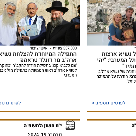
337,830 צפיות
אישי ציבור
ל נשיא ארצות
התפילה המיוחדת להצלחת נשיא
ל המערבי: "יהי
ארה"ב מר דונלד טראמפ
מיד"
'עם כלביא קם': בתפילת הודיה להקב"ה ובהוקר
לנשיא ארה"ב ראש הממשלה בתפילה מול אבני
וחנית של נשיא ארה"ב
המערבי
רבי: הודתה על התמיכה
ותל,
לפרטים נוספים >
לפרטים נוס
"ה
י"ח חשון ה'תשפ"ה
נובמבר 19, 2024