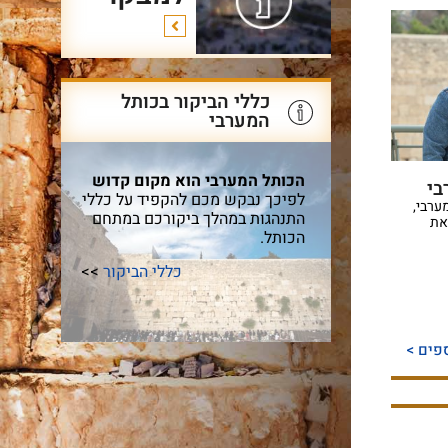
כללי הביקור בכותל
המערבי
הכותל המערבי הוא מקום קדוש
בי
לפיכך נבקש מכם להקפיד על כללי
ערבי,
התנהגות במהלך ביקורכם במתחם
את
הכותל.
כללי הביקור
>>
פים >