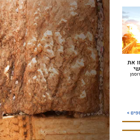
ו את
שי
וסמן
פים >