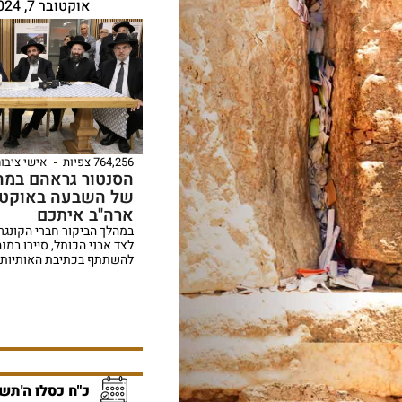
אוקטובר 7, 2024
764,256 צפיות
אישי ציבור
הסנטור גראהם במהל
של השבעה באוקטוב
ארה"ב איתכם
במהלך הביקור חברי הקונגר
לצד אבני הכותל, סיירו במנ
להשתתף בכתיבת האותיות 
כ"ח כסלו ה'תש