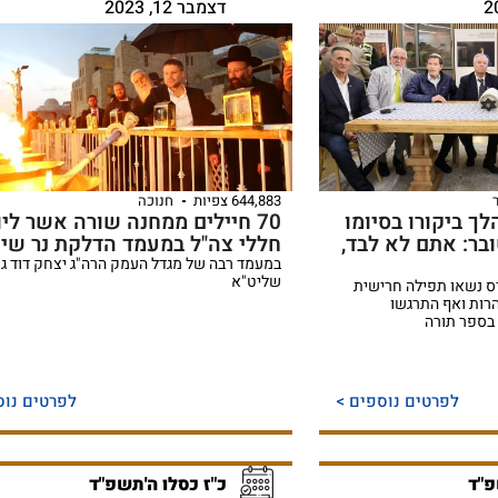
דצמבר 12, 2023
644,883 צפיות
חנוכה
ך ביקורו בסיומו
70 חיילים ממחנה שורה אשר ליו
ר: אתם לא לבד,
חללי צה"ל במעמד הדלקת נר שי
במעמד רבה של מגדל העמק הרה"ג יצחק דוד גר
שליט"א
ס נשאו תפילה חרישית
הרות ואף התרגשו
בספר תורה
לפרטים נוספים >
לפרטים נוס
פ"ד
כ"ז כסלו ה'תשפ"ד