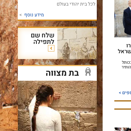
לכל בית יהודי בעולם
מידע נוסף
>
שלח שם
לתפילה
ו
שראל
כותל
הותיר
בת מצווה
פים >