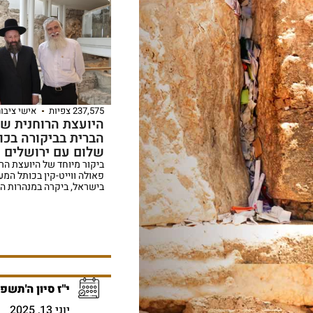
237,575 צפיות
אישי ציבור
היועצת הרוחנית ש
הברית בביקורה בכות
שלום עם ירושלים ת
ביקור מיוחד של היועצת הר
פאולה ווייט-קין בכותל המע
בישראל, ביקרה במנהרות הכ
י"ז סיון ה'תשפ
יוני 13, 2025