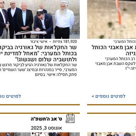
הכותל המערבי
181,920 צפיות
אישי ציבור
אבן מאבני הכותל
שר החקלאות של גאורגיה בביקור
יזה
בכותל המערבי: "מאחל למדינת י
ולתושביה שלום ושגשוג!"
 רב הכותל המערבי
לטקס השבת אבן מאבני
שר החקלאות של גאורגיה הגיע לביקור מרגש ב
ה י"ז
המערבי, סייר במנהרות ובמיצג 'שער השמיים' ו
פתק תפילה אישי. בסיום
לפרטים נוספים >
לפרטים נוס
ט' אב ה'תשפ"ה
אוגוסט 3, 2025