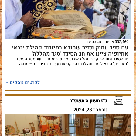
332,469 צפיות
חג הסיגד
עם ספר עתיק ונדיר שהובא במיוחד: קהילת יוצאי
אתיופיה ציינו את חג הסיגד 'סגד מהללה'
חג הסיגד נחגג הבוקר בכותל באירוע מרגש במיוחד, כשהספר העתיק
"האורית" הובא לראשונה לרחבה לקריאת עשרת הדיברות — מחזה
לפרטים נוספים >
כ"ז חשון ה'תשפ"ה
נובמבר 28, 2024