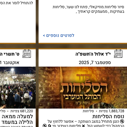
להתחיל לומר את הסל
סיור סליחות מוזיקאלי, פתח לנו שער, סליחות
בעתיקות , ממעמקים קראתיך ,
לפרטים נוספים >
י"ד אלול ה'תשפ"ה
ט' תשרי ה
ספטמבר 7, 2025
אוקטובר 11, 2024
1,883,728 צפיות
סליחות
681,220 צפיות
סלי
נוסח הסליחות
למעלה ממאה 
הלילה במעמד 
🔇 הנגן מתחיל במצב השתקה – אפשר ללחוץ על
הרמקול כדי לשמוע קול. ❌ סליחות בשידור חי 🔄 🔇