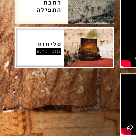
רחבת
התפילה
סליחות
מנגן כרגע
 לכותל
כותל ואין
 באופן אישי?