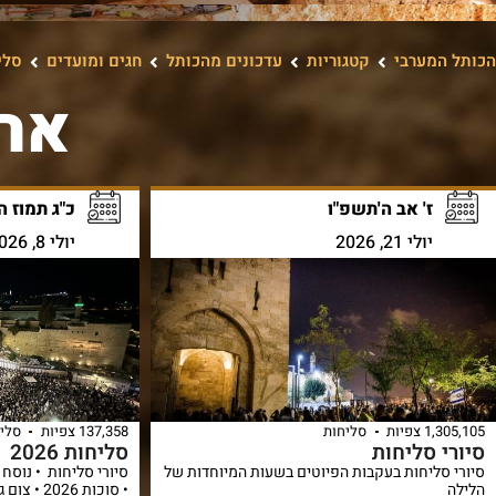
שלח עכשיו
הכותל המערבי
קטגוריות
עדכונים מהכותל
חגים ומועדים
סלי
ארו
ז' אב ה'תשפ"ו
כ"ג תמוז ה
יולי 21, 2026
יולי 8, 2026
1,305,105 צפיות
סליחות
137,358 צפיות
סלי
סיורי סליחות
סליחות 2026
סיורי סליחות בעקבות הפיוטים בשעות המיוחדות של
סיורי סליחות • נוסח 
הלילה
• סוכות 26