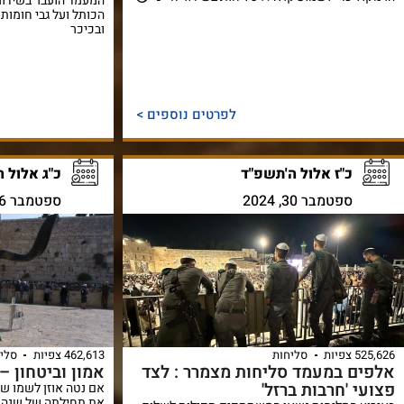
המעמד הועבר בשידור
הכותל ועל גבי חומות
ובכיכר
לפרטים נוספים >
כ"ז אלול ה'תשפ"ד
כ"ג אלול 
ספטמבר 30, 2024
ספטמבר 26, 2024
525,626 צפיות
סליחות
462,613 צפיות
סלי
אלפים במעמד סליחות מצמרר : לצד
אמון וביטחון 
פצועי 'חרבות ברזל'
אם נטה אוזן לשמו של
את תחילתה של שנה ח