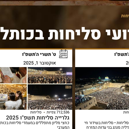
הזמן עכשיו
שלח עכשיו
חות
עי סליחות בכותל
'תשפ"ו
ט' תשרי ה'תשפ"ו
אוקטובר 1, 2025
חות
712,536 צפיות
סליחות
גלרייה סליחות תשפ"ו 2025
סליחות • סליחות בשידור חי
כחצי מליון מתפללים במעמדי סליחות בכותל
20 • צום גדליה מנהג בני עדות המזרח
המערבי