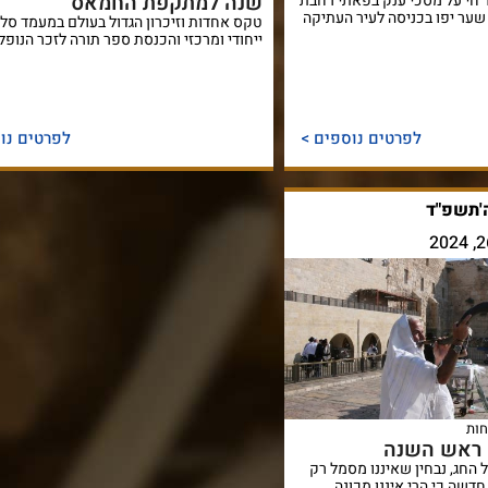
שנה למתקפת החמאס
 חי על מסכי ענק בפאתי רחבת
 שער יפו בכניסה לעיר העתיקה
טקס אחדות וזיכרון הגדול בעולם במעמד סל
ייחודי ומרכזי והכנסת ספר תורה לזכר הנופל
לפרטים נוספים >
לפרטים נו
ה'תשפ"ד
חות
– ראש השנה
 החג, נבחין שאיננו מסמל רק
דשה כי הרי איננו מכונה