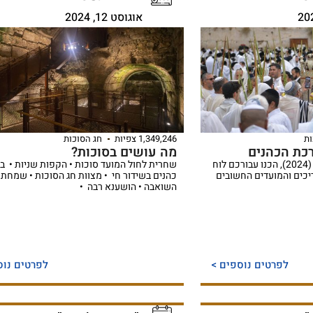
אוגוסט 12, 2024
ות
1,349,246 צפיות
חג הסוכות
מה עושים בסוכות?
לקראת חג הסוכות תשפ"ה (2024), הכנו עבורכם לוח
שחרית לחול המועד סוכות • הקפות שניות • ב
יכים והמועדים החשובים
כהנים בשידור חי • מצוות חג הסוכות • שמחת 
השואבה • הושענא רבה •
לפרטים נוספים >
לפרטים נוס