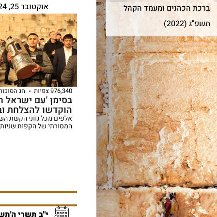
אוקטובר 25, 2024
ברכת הכהנים ומעמד הקהל
תשפ"ג (2022)
976,340 צפיות
חג הסוכות
בסימן 'עם ישראל חי
הוקדשו להצלחת וב
אלפים מכל גווני הקשת ה
המסורתי של הקפות שניות
י"ב תשרי ה'תש