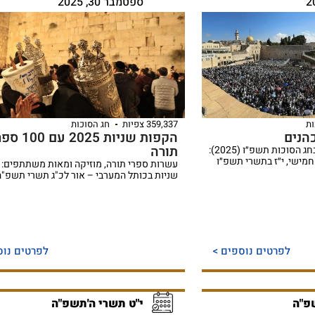
ספטמבר 30, 2025
ות
359,337 צפיות
חג הסוכות
הנים
הקפות שניות 2025 עם 
תורה
זמני מעמדי ברכת הכהנים בחג הסוכות תשפ״ו (2025):
 חמישי, י״ז בתשרי תשפ״ו
עשרות ספרי תורה, מוזיקה ומאות משתתפים: 
שניות בכותל המערבי – אור לכ"ג תשרי תשפ"ה
לפרטים נוספים >
לפרטים נוס
פ"ה
י"ט תשרי ה'תשפ"ה