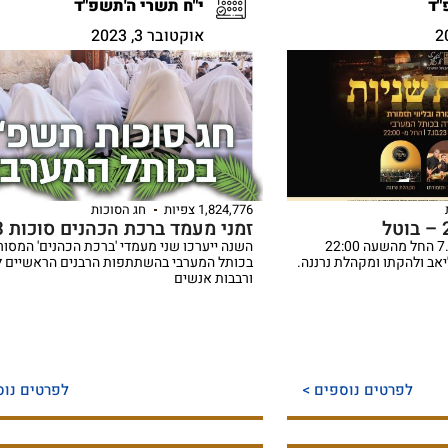
"ד
י"ח תשרי ה'תשפ"ד
אוקטובר 3, 2023
1,824,776 צפיות
חג הסוכות
זמני מעמד ברכת הכהנים סוכות 2023
מוצאי שמחת תורה, 7.10.23 החל מהשעה 22:00
השנה ייערכו שני מעמדי 'ברכת הכהנים' המסור
אליאב ולהקתו ומקהלת נרננה.
בכותל המערבי בהשתתפות הרבנים הראשיים 
ורבבות אנשים
לפרטים נוספים >
לפרטים נוס