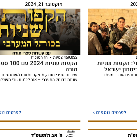
אוקטובר 21, 2024
459,032 צפיות
חג הסוכות
': הקפות שניות
הקפות שניות 2024 עם 
יטחון ישראל
תורה
שתתפו הערב במעמד
עשרות ספרי תורה, מוזיקה ומאות משתתפים: 
שניות בכותל המערבי – אור לכ"ג תשרי תשפ"ה
לפרטים נוספים >
לפרטים נוס
פ"ה
ח' אב ה'תשפ"ד