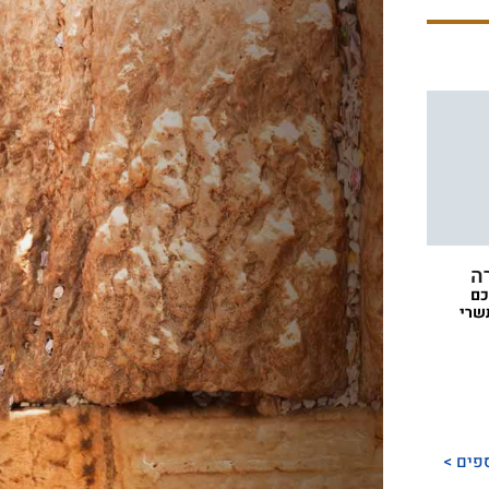
ה
כם
שרי
פים >