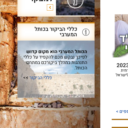
כללי הביקור בכותל
המערבי
הכותל המערבי הוא מקום קדוש
לפיכך נבקש מכם להקפיד על כללי
התנהגות במהלך ביקורכם במתחם
הכותל.
תית
לישראל
כללי הביקור
>>
פים >