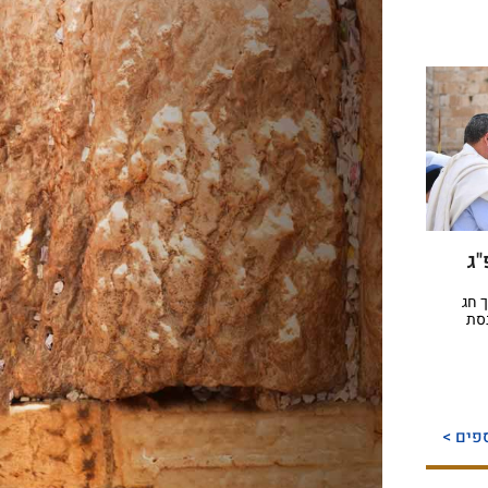
ג
 חג
סת
פים >