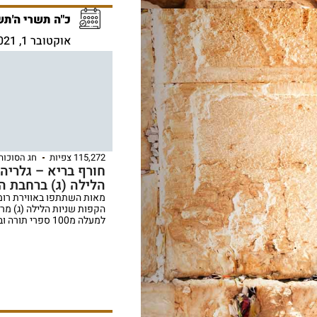
כ"ה תשרי ה'תש
אוקטובר 1, 2021
115,272 צפיות
חג הסוכות
חורף בריא – גלריה
הלילה (ג) ברחבת ה
מאות השתתפו באווירת רומ
הקפות שניות הלילה (ג) מר
למעלה מ100 ספרי תורה ובהתאם