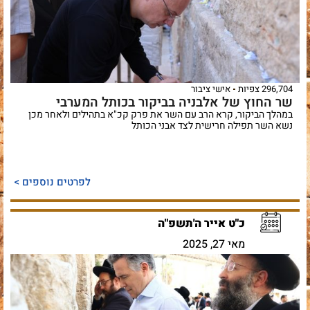
296,704 צפיות
אישי ציבור
שר החוץ של אלבניה בביקור בכותל המערבי
במהלך הביקור, קרא הרב עם השר את פרק קכ"א בתהילים ולאחר מכן
נשא השר תפילה חרישית לצד אבני הכותל
לפרטים נוספים >
כ"ט אייר ה'תשפ"ה
מאי 27, 2025