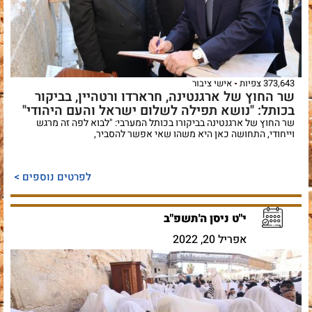
373,643 צפיות
אישי ציבור
שר החוץ של ארגנטינה, חרארדו ורטהיין, בביקור
בכותל: "נושא תפילה לשלום ישראל והעם היהודי"
שר החוץ של ארגנטינה בביקורו בכותל המערבי: "לבוא לפה זה מרגש
וייחודי, התחושה כאן היא משהו שאי אפשר להסביר,
לפרטים נוספים >
י"ט ניסן ה'תשפ"ב
אפריל 20, 2022