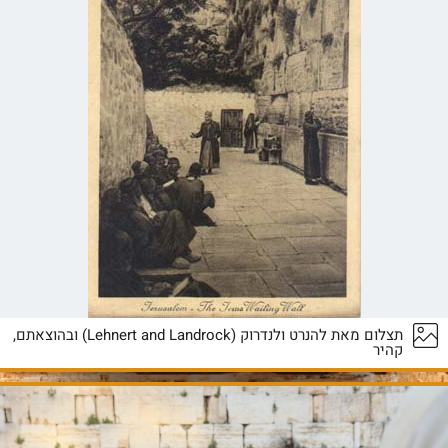
תצלום מאת להנרט ולנדרוק (Lehnert and Landrock) ובהוצאתם,
קהיר