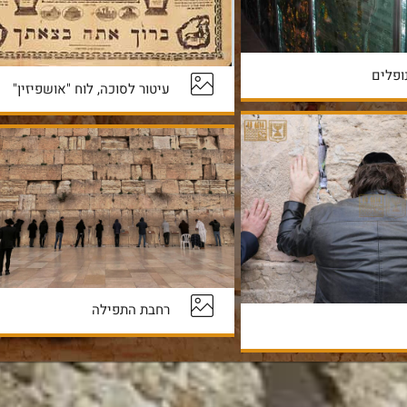
ופלים
עיטור לסוכה, לוח "אושפיזין"
רחבת התפילה