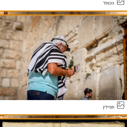
הכותל
תפילין