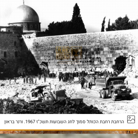
הרחבת רחבת הכותל סמוך לחג השבועות תשכ"ז 1967. ורנר בראון