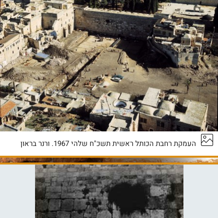
העמקת רחבת הכותל ראשית תשכ"ח שלהי 1967. ורנר בראון