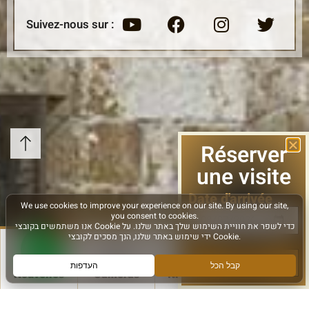
Suivez-nous sur :
Réserver
une visite
Date d'arrivée
le suivant
Nouvelles
Caméras
Itinéraires
Plus