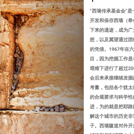
“西墙传承基金会”是
开发和保存西墙（希伯
下来的遗迹，成为广
想，以及冀望通过团
的凭借。1967年
目，因为挖掘工作是
艰难下进行了超过2
会后来承接继续发掘
考量，包括各个犹太
的合规要求与科学性
进，为的就是把耶路
解这个城市的历史非
子。西墙隧道对外开