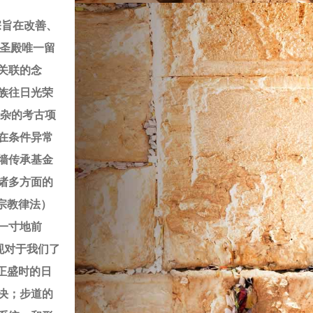
宗旨在改善、
们圣殿唯一留
关联的念
族往日光荣
复杂的考古项
在条件异常
墙传承基金
诸多方面的
宗教律法）
一寸地前
现对于我们了
正盛时的日
决；步道的