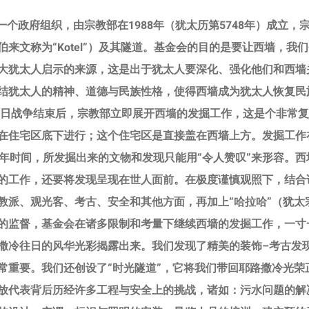
一个政府组织，由宗教部在1988年（犹太历第5748年）成立，
来文称为“Kotel”）及其隧道。基金会的目的是要让西墙，我
大犹太人启示的来源，这是出于犹太人要深化、强化他们和西墙
结犹太人的精神、道德与民族性格，使得西墙成为犹太人恢复民
在六日战争结束后，宗教部立即展开西墙的发掘工作，这是个非常
在住宅区底下进行；这个住宅区是直接盖在西墙上方。发掘工作
0年时间，所发掘出来的文物和发现只能用“令人赞叹”来形容。西
的工作，还要将发现呈现在世人面前。在极度谨慎观照下，结合
教派、观光客、考古、安全和其他方面，再加上“哈拉哈”（犹太
的监督，基金会在诸多限制和考量下继续西墙的发掘工作，一寸
撒冷往日的风华光彩揭露出来。我们发现了精美的装饰–考古发
常重要。我们还创设了“时光隧道”，它将我们带回耶路撒冷光荣
放代表背后历经许多工程与安全上的挑战，诸如：污水问题的解