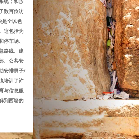
系统；和形
了数百位访
说是全以色
。这包括为
和停车场、
急路线、建
部、公共安
助安排男子/
也培训了许
育与信息服
解到西墙的