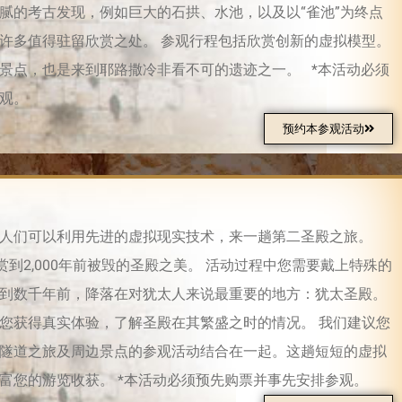
腻的考古发现，例如巨大的石拱、水池，以及以“雀池”为终点
许多值得驻留欣赏之处。 参观行程包括欣赏创新的虚拟模型。
景点，也是来到耶路撒冷非看不可的遗迹之一。 *本活动必须
观。
预约本参观活动
人们可以利用先进的虚拟现实技术，来一趟第二圣殿之旅。
赏到2,000年前被毁的圣殿之美。 活动过程中您需要戴上特殊的
到数千年前，降落在对犹太人来说最重要的地方：犹太圣殿。
您获得真实体验，了解圣殿在其繁盛之时的情况。 我们建议您
隧道之旅及周边景点的参观活动结合在一起。这趟短短的虚拟
富您的游览收获。 *本活动必须预先购票并事先安排参观。