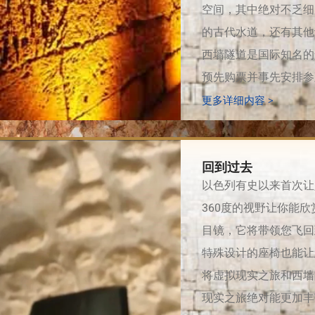
空间，其中绝对不乏细
的古代水道，还有其他
西墙隧道是国际知名的
预先购票并事先安排参
更多详细内容 >
回到过去
以色列有史以来首次让
360度的视野让你能欣
目镜，它将带领您飞回
特殊设计的座椅也能让
将虚拟现实之旅和西墙
现实之旅绝对能更加丰