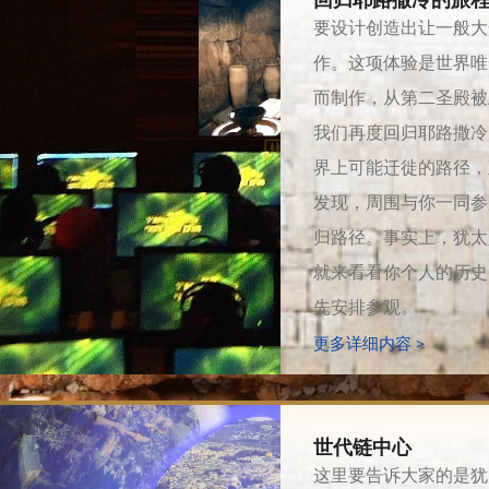
回归耶路撒冷的旅
要设计创造出让一般大
作。这项体验是世界唯
而制作，从第二圣殿被
我们再度回归耶路撒冷
界上可能迁徙的路径，
发现，周围与你一同参
归路径。事实上，犹太
就来看看你个人的历史
先安排参观。
更多详细内容 >
世代链中心
这里要告诉大家的是犹