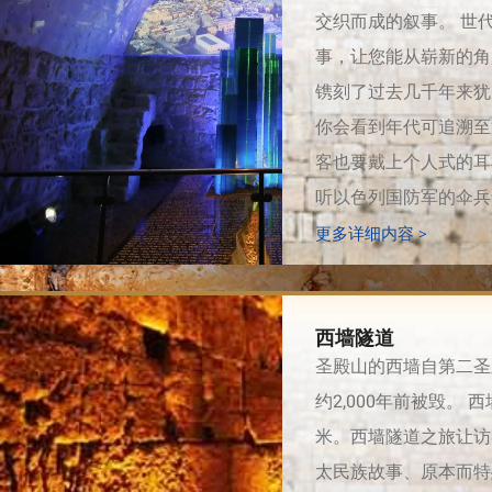
交织而成的叙事。 世
事，让您能从崭新的角
镌刻了过去几千年来犹
你会看到年代可追溯至
客也要戴上个人式的耳
听以色列国防军的伞兵
更多详细内容 >
西墙隧道
圣殿山的西墙自第二圣
约2,000年前被毁。
米。西墙隧道之旅让访
太民族故事、原本而特