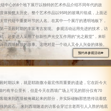
代链中心的8个地下展厅以独特的艺术作品介绍不同年代的故
度体验犹太历史。整个艺术作品以95吨的玻璃片组成，上面还
太世代链中重要环节的人名。在其中一个展厅的透明地板下，
第一圣殿时期的丰富考古发现。 参观活动运用先进的技术，访
机，还要进入采用了创新性声光交互作用的“光之殿堂”，来听
诉说西墙解放的故事。这绝对是一个动人又令人兴奋的体验。
预约本参观活动
殿时期以来，就是耶路撒冷最宏伟而重要的遗迹，它在距今大
 西墙约有半公里长，但是今天在西墙广场上可见的部分仅有70
客能来到西墙被掩藏起来的部分，并实际碰触那悠悠传说着犹
殊的岩石。 来到西墙隧道的访客会穿过古老而引人入胜的地底