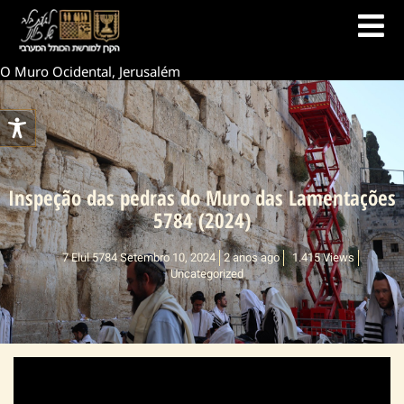
O Muro Ocidental, Jerusalém
Inspeção das pedras do Muro das Lamentações
5784 (2024)
7 Elul 5784 Setembro 10, 2024
2 anos ago
1.415 Views
Uncategorized