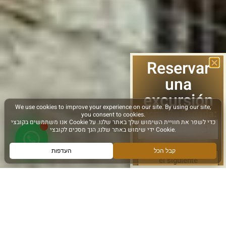
Reservar
una
excursión
Fecha de llegada:
el siguiente