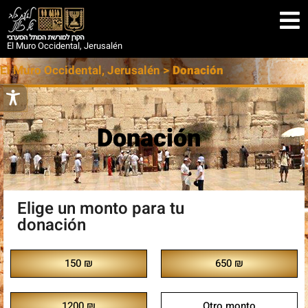
El Muro Occidental, Jerusalén
El Muro Occidental, Jerusalén
>
Donación
Donación
Elige un monto para tu
donación
150 ₪
650 ₪
1200 ₪
Otro monto