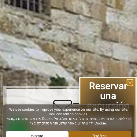
Reservar
una
excursión
Fecha de llegada:
Regístrese y manténgase