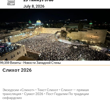
July 8, 2026
99,359 Визиты
Новости Западной Стены
Слихот 2026
Экскурсии «Слихот» • Текст Слихот • Слихот — прямая
трансляция • Суккот 2026 • Пост Гедалии По традиции
сефардских