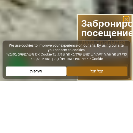
Заброниро
посещени
Дата прибытия
следующее