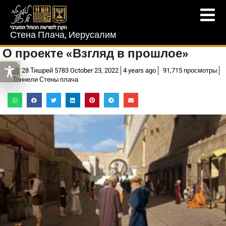
Стена Плача, Иерусалим
О проекте «Взгляд в прошлое»
28 Тишрей 5783 October 23, 2022
4 years ago
91,715 просмотры
Тоннели Стены плача