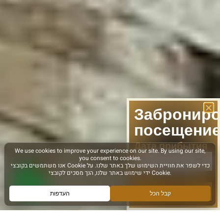
Заброниро
посещени
Дата прибытия
следующее