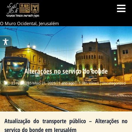
O Muro Ocidental, Jerusalém
Alterações no serviço do bonde
23 Iyar 5785 Maio 21, 2025
1 ano ago
1.381 Views
Uncategorized
Atualização do transporte público – Alterações no
serviço do bonde em Jerusalém