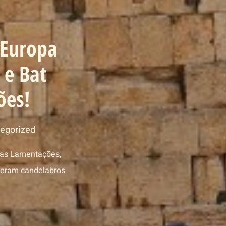
 Europa
 e Bat
ões!
egorized
das Lamentações,
eberam candelabros