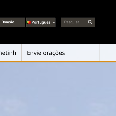
Doação
Português
hetinh
Envie orações