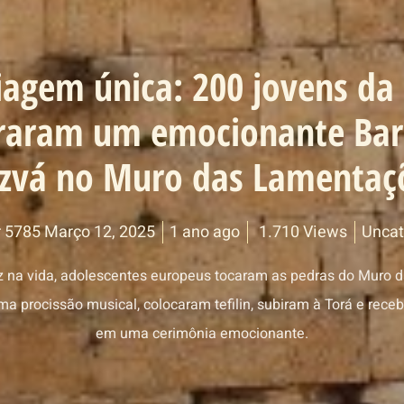
agem única: 200 jovens da
raram um emocionante Bar
zvá no Muro das Lamentaç
 5785 Março 12, 2025
1 ano ago
1.710 Views
Uncat
ez na vida, adolescentes europeus tocaram as pedras do Muro 
ma procissão musical, colocaram tefilin, subiram à Torá e rec
em uma cerimônia emocionante.