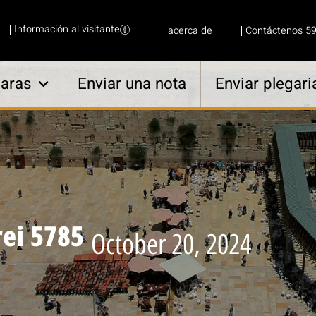
Información al visitante
acerca de
Contáctenos 5
aras
Enviar una nota
Enviar plegari
rei 5785
October 20, 2024