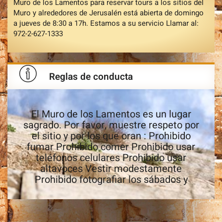
Muro de los Lamentos para reservar tours a los sitios del
Muro y alrededores de Jerusalén está abierta de domingo
a jueves de 8:30 a 17h. Estamos a su servicio Llamar al:
972-2-627-1333
Reglas de conducta
El Muro de los Lamentos es un lugar
sagrado. Por favor, muestre respeto por
el sitio y por los que oran : Prohibido
fumar Prohibido comer Prohibido usar
teléfonos celulares Prohibido usar
altavoces Vestir modestamente
Prohibido fotografiar los sábados y