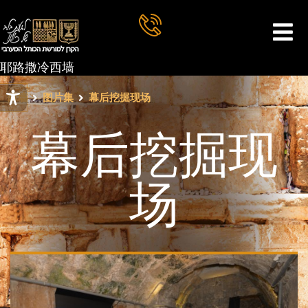
耶路撒冷西墙
西墙
图片集
幕后挖掘现场
幕后挖掘现
场