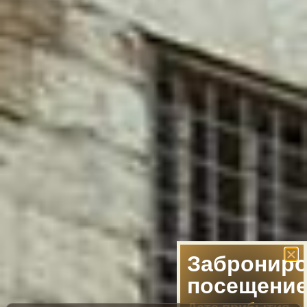
Заброниро
посещени